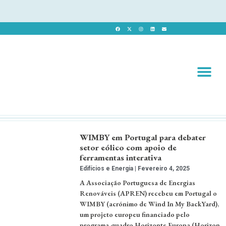
Revista 
Revista Dig
WIMBY em Portugal para debater
setor eólico com apoio de
ferramentas interativa
Edifícios e Energia
Fevereiro 4, 2025
A Associação Portuguesa de Energias
Renováveis (APREN) recebeu em Portugal o
WIMBY (acrónimo de Wind In My BackYard),
um projeto europeu financiado pelo
programa-quadro Horizonte Europa (Horizon