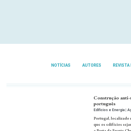
NOTÍCIAS
AUTORES
REVISTA
Construção anti-
português
Edifícios e Energia
Ag
Portugal, localizado
que os edifícios sej
a Porta da Frente Chr