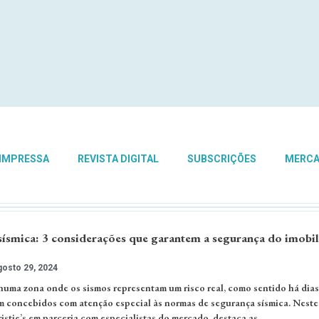
 IMPRESSA
REVISTA DIGITAL
SUBSCRIÇÕES
MERC
sísmica: 3 considerações que garantem a segurança do imobil
osto 29, 2024
 numa zona onde os sismos representam um risco real, como sentido há dias
am concebidos com atenção especial às normas de segurança sísmica. Neste
istie’s em parceria com especialistas do mercado, destaca as …