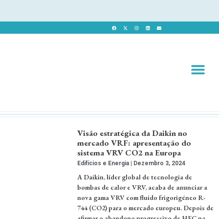
Revista 
Revista Dig
Visão estratégica da Daikin no
mercado VRF: apresentação do
sistema VRV CO2 na Europa
Edifícios e Energia
Dezembro 3, 2024
A Daikin, líder global de tecnologia de
bombas de calor e VRV, acaba de anunciar a
nova gama VRV com fluido frigorigéneo R-
744 (CO2) para o mercado europeu. Depois de
afirmar o abandono progressivo de HFC na