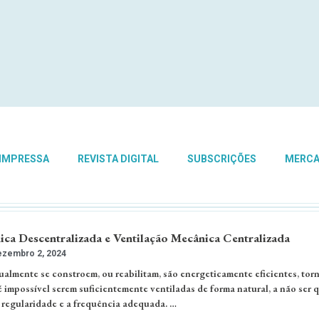
 IMPRESSA
REVISTA DIGITAL
SUBSCRIÇÕES
MERC
ica Descentralizada e Ventilação Mecânica Centralizada
zembro 2, 2024
ualmente se constroem, ou reabilitam, são energeticamente eficientes, tor
 impossível serem suficientemente ventiladas de forma natural, a não ser 
 regularidade e a frequência adequada. …