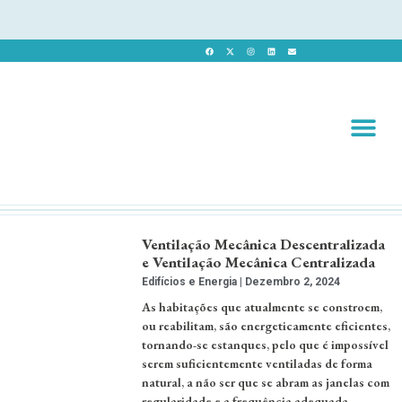
Revista 
Revista Dig
Ventilação Mecânica Descentralizada
e Ventilação Mecânica Centralizada
Edifícios e Energia
Dezembro 2, 2024
As habitações que atualmente se constroem,
ou reabilitam, são energeticamente eficientes,
tornando-se estanques, pelo que é impossível
serem suficientemente ventiladas de forma
natural, a não ser que se abram as janelas com
regularidade e a frequência adequada. …