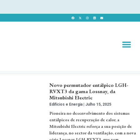
Revista 
Revista Dig
Novo permutador entálpico LGH-
RVXT3 da gama Lossnay, da
Mitsubishi Electric
Edifícios e Energia
Julho 15, 2025
Pioneira no desenvolvimento dos sistemas
entálpicos de recuperação de calor, a
Mitsubishi Electric reforça a sua posição de
liderança, no sector da ventilação, com a nova
série Lossnay LGH-RVXT3, que vem