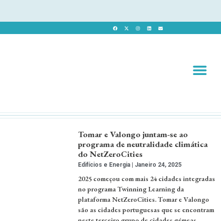
Revista 
Revista Dig
Tomar e Valongo juntam-se ao
programa de neutralidade climática
do NetZeroCities
Edifícios e Energia
Janeiro 24, 2025
2025 começou com mais 24 cidades integradas
no programa Twinning Learning da
plataforma NetZeroCities. Tomar e Valongo
são as cidades portuguesas que se encontram
neste terceiro grupo de cidades gémeas.