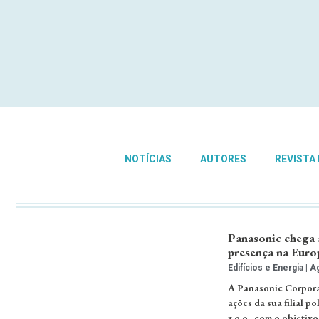
NOTÍCIAS
AUTORES
REVISTA
Panasonic chega 
presença na Euro
Edifícios e Energia
Ag
A Panasonic Corporat
ações da sua filial p
z.o.o., com o objeti