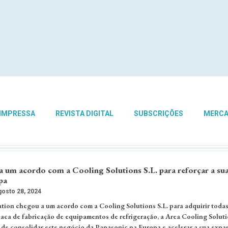
 IMPRESSA
REVISTA DIGITAL
SUBSCRIÇÕES
MERC
a um acordo com a Cooling Solutions S.L. para reforçar a su
pa
osto 28, 2024
ion chegou a um acordo com a Cooling Solutions S.L. para adquirir todas
olaca de fabricação de equipamentos de refrigeração, a Area Cooling Soluti
vo de consolidar este negócio da Panasonic na Europa e acelerar a sua expa