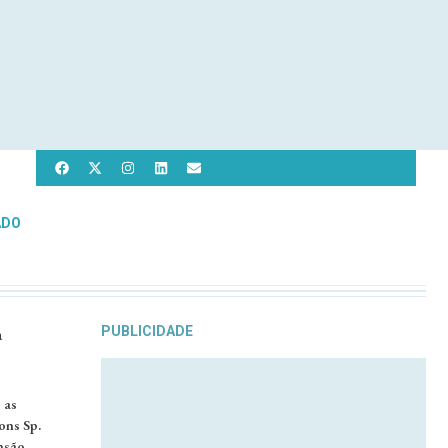
ADO
a
PUBLICIDADE
 as
ons Sp.
nsão