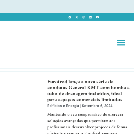
Revista 
Revista Dig
Eurofred lança a nova série de
condutas General KMT com bomba e
tubo de drenagem incluídos, ideal
para espaços comerciais limitados
Edifícios e Energia
Setembro 6, 2024
Mantendo o seu compromisso de oferecer
soluções avançadas que permitam aos
profissionais desenvolver projecos de forma
eficiente e segura, a Eurofred, empresa