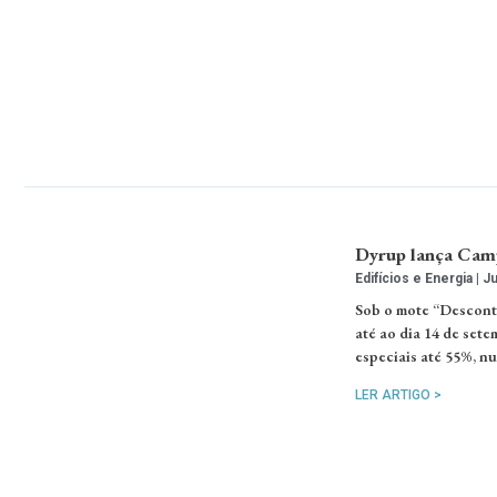
Dyrup lança Camp
Edifícios e Energia
Ju
Sob o mote “Descont
até ao dia 14 de sete
especiais até 55%, n
LER ARTIGO >