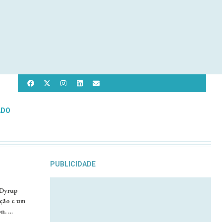
ADO
PUBLICIDADE
 Dyrup
ação e um
on. …