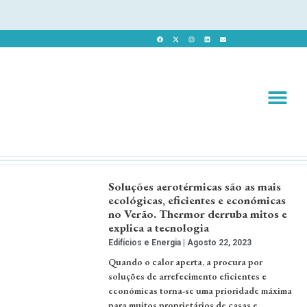
Revista 
Revista Dig
Soluções aerotérmicas são as mais
ecológicas, eficientes e económicas
no Verão. Thermor derruba mitos e
explica a tecnologia
Edifícios e Energia
Agosto 22, 2023
Quando o calor aperta, a procura por
soluções de arrefecimento eficientes e
económicas torna-se uma prioridade máxima
para muitos proprietários de casas e