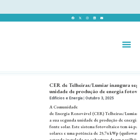
Revista 
Revista Dig
CER de Telheiras/Lumiar inaugura se
unidade de produção de energia fotovo
Edifícios e Energia
Outubro 3, 2025
A Comunidade
de Energia Renovável (CER) Telheiras/Lumiar
a sua segunda unidade de produção de energia
fonte solar. Este sistema fotovoltaico tem 44 pai
solares e uma potência de 25,74 kWp (quilowatt-
estando instalado na cobertura de um pavilhão