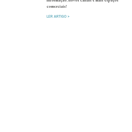
informação, novos canais e mais espaços
comerciais!
LER ARTIGO >