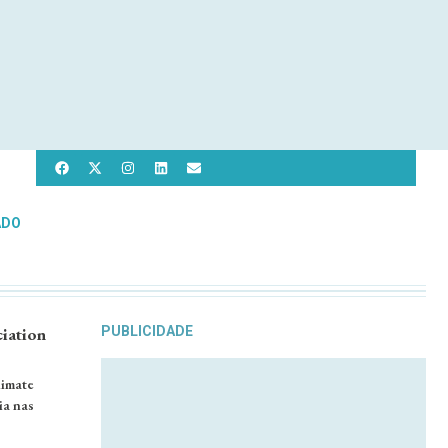
ADO
iation
PUBLICIDADE
limate
ia nas