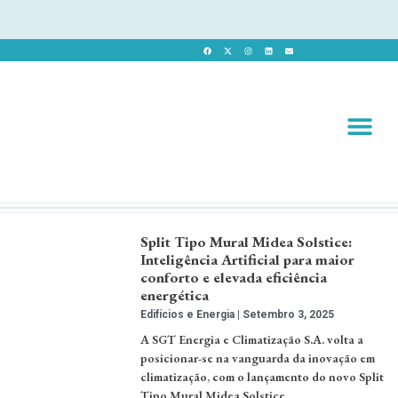
Revista 
Revista Dig
Split Tipo Mural Midea Solstice:
Inteligência Artificial para maior
conforto e elevada eficiência
energética
Edifícios e Energia
Setembro 3, 2025
A SGT Energia e Climatização S.A. volta a
posicionar-se na vanguarda da inovação em
climatização, com o lançamento do novo Split
Tipo Mural Midea Solstice. …