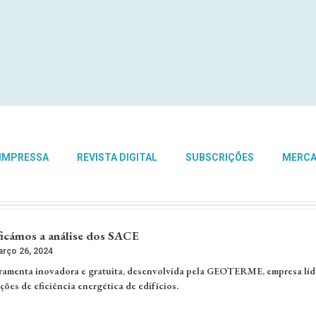
 IMPRESSA
REVISTA DIGITAL
SUBSCRIÇÕES
MERC
icámos a análise dos SACE
rço 26, 2024
amenta inovadora e gratuita, desenvolvida pela GEOTERME, empresa líd
ões de eficiência energética de edifícios.