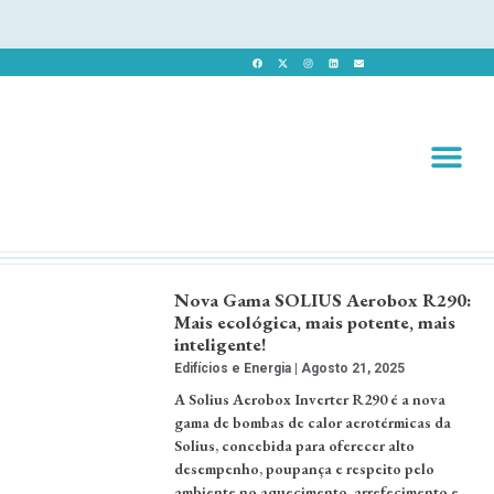
Revista 
Revista Dig
Nova Gama SOLIUS Aerobox R290:
Mais ecológica, mais potente, mais
inteligente!
Edifícios e Energia
Agosto 21, 2025
A Solius Aerobox Inverter R290 é a nova
gama de bombas de calor aerotérmicas da
Solius, concebida para oferecer alto
desempenho, poupança e respeito pelo
ambiente no aquecimento, arrefecimento e