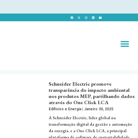
Revista 
Revista Dig
Schneider Electric promove
transparência do impacto ambiental
nos produtos MEP, partilhando dados
através do One Click LCA
Edifícios e Energia
Janeiro 30, 2025
A Schneider Electric, líder global na
transformação digital da gestão e automação
da energia, e a One Click LCA, a principal
plataforma de software de sustentabilidade