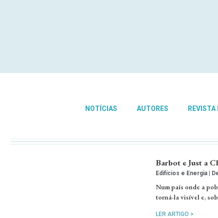
NOTÍCIAS
AUTORES
REVISTA
Barbot e Just a 
Edifícios e Energia
De
Num país onde a pobre
torná-la visível e, so
LER ARTIGO >