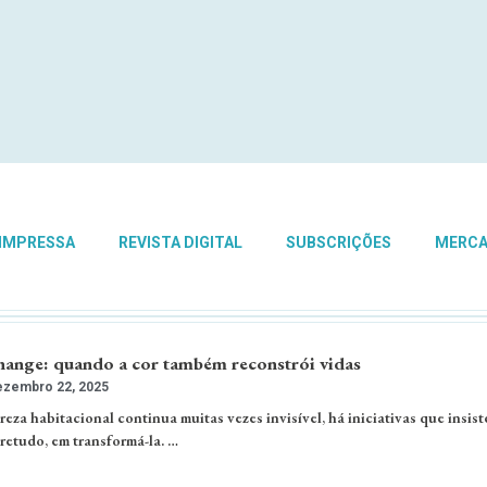
 IMPRESSA
REVISTA DIGITAL
SUBSCRIÇÕES
MERC
Change: quando a cor também reconstrói vidas
zembro 22, 2025
za habitacional continua muitas vezes invisível, há iniciativas que insis
bretudo, em transformá-la. …