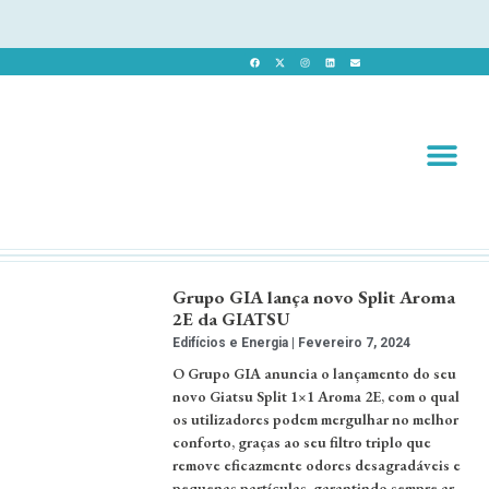
Revista 
Revista Dig
Grupo GIA lança novo Split Aroma
2E da GIATSU
Edifícios e Energia
Fevereiro 7, 2024
O Grupo GIA anuncia o lançamento do seu
novo Giatsu Split 1×1 Aroma 2E, com o qual
os utilizadores podem mergulhar no melhor
conforto, graças ao seu filtro triplo que
remove eficazmente odores desagradáveis e
pequenas partículas, garantindo sempre ar