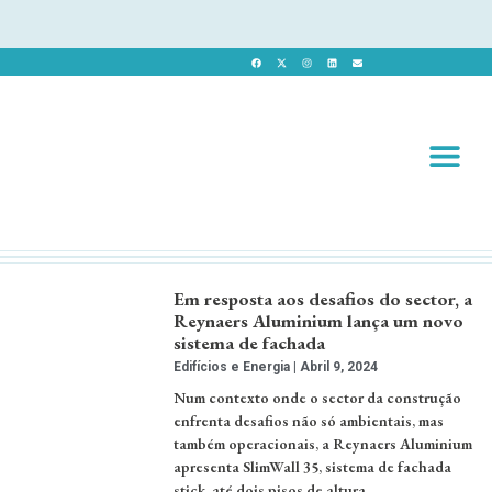
Revista 
Revista Dig
Em resposta aos desafios do sector, a
Reynaers Aluminium lança um novo
sistema de fachada
Edifícios e Energia
Abril 9, 2024
Num contexto onde o sector da construção
enfrenta desafios não só ambientais, mas
também operacionais, a Reynaers Aluminium
apresenta SlimWall 35, sistema de fachada
stick, até dois pisos de altura. …