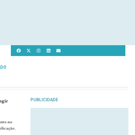
ADO
ngir
PUBLICIDADE
ento no
plicação.