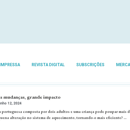
 IMPRESSA
REVISTA DIGITAL
SUBSCRIÇÕES
MERC
s mudanças, grande impacto
nho 12, 2024
a portuguesa composta por dois adultos e uma criança pode poupar mais 
ena alteração no sistema de aquecimento, tornando-o mais eficiente? …