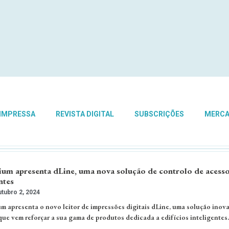
 IMPRESSA
REVISTA DIGITAL
SUBSCRIÇÕES
MERC
um apresenta dLine, uma nova solução de controlo de acesso
ntes
tubro 2, 2024
 apresenta o novo leitor de impressões digitais dLine, uma solução inov
que vem reforçar a sua gama de produtos dedicada a edifícios inteligentes