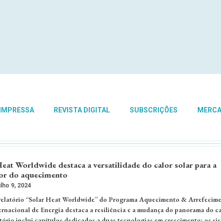
 IMPRESSA
REVISTA DIGITAL
SUBSCRIÇÕES
MERC
eat Worldwide destaca a versatilidade do calor solar para a
tor do aquecimento
lho 9, 2024
 relatório “Solar Heat Worldwide” do Programa Aquecimento & Arrefecim
ernacional de Energia destaca a resiliência e a mudança do panorama do ca
latório inclui capítulos dedicados a duas tecnologias em crescimento: os si