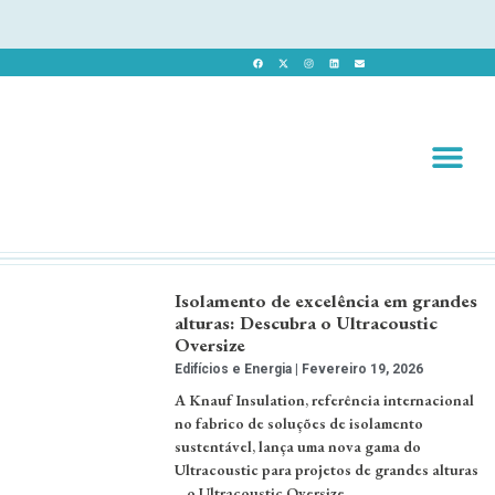
Revista 
Revista Dig
Isolamento de excelência em grandes
alturas: Descubra o Ultracoustic
Oversize
Edifícios e Energia
Fevereiro 19, 2026
A Knauf Insulation, referência internacional
no fabrico de soluções de isolamento
sustentável, lança uma nova gama do
Ultracoustic para projetos de grandes alturas
– o Ultracoustic Oversize. …