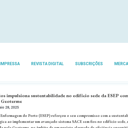
 IMPRESSA
REVISTA DIGITAL
SUBSCRIÇÕES
MERC
ios impulsiona sustentabilidade no edifício sede da ESEP co
 Geoterme
io 28, 2025
 Enfermagem do Porto (ESEP) reforçou o seu compromisso com a sustentab
gica ao implementar um avançado sistema SACE sem fios no edifício sede,
a pela Geoterme, no âmbito de um projeto alargado de eficiência energéti