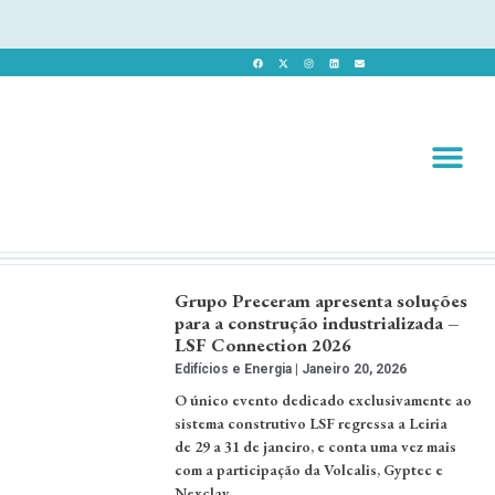
Revista 
Revista Dig
Grupo Preceram apresenta soluções
para a construção industrializada –
LSF Connection 2026
Edifícios e Energia
Janeiro 20, 2026
O único evento dedicado exclusivamente ao
sistema construtivo LSF regressa a Leiria
de 29 a 31 de janeiro, e conta uma vez mais
com a participação da Volcalis, Gyptec e
Nexclay. …