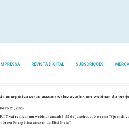
 IMPRESSA
REVISTA DIGITAL
SUBSCRIÇÕES
MERC
cia energética serão assuntos destacados em webinar do proj
neiro 21, 2025
Y vai realizar um webinar amanhã, 22 de Janeiro, sob o tema “Quantific
obreza Energética através da Eficiência”.