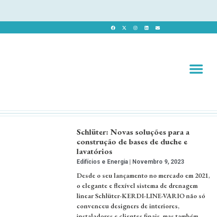
Revista 
Revista Dig
Schlüter: Novas soluções para a
construção de bases de duche e
lavatórios
Edifícios e Energia
Novembro 9, 2023
Desde o seu lançamento no mercado em 2021,
o elegante e flexível sistema de drenagem
linear Schlüter-KERDI-LINE-VARIO não só
convenceu designers de interiores,
instaladores e clientes finais, mas também