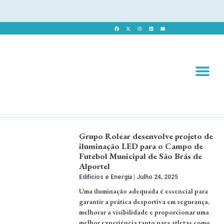
Revista 
Revista Dig
Grupo Rolear desenvolve projeto de
iluminação LED para o Campo de
Futebol Municipal de São Brás de
Alportel
Edifícios e Energia
Julho 24, 2025
Uma iluminação adequada é essencial para
garantir a prática desportiva em segurança,
melhorar a visibilidade e proporcionar uma
melhor experiência tanto para atletas como