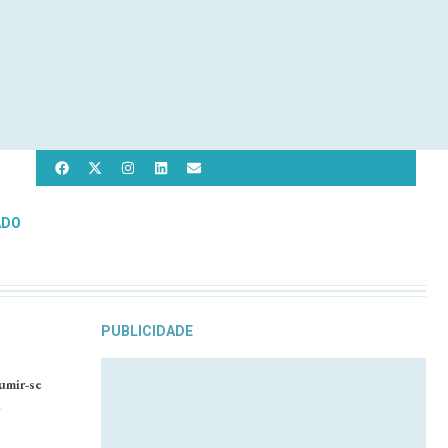
ADO
PUBLICIDADE
umir-se
e