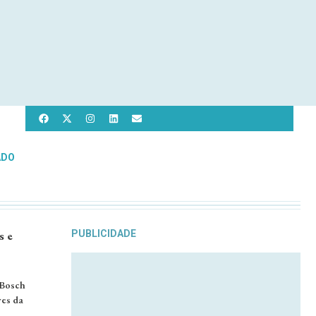
ADO
s e
PUBLICIDADE
 Bosch
ves da