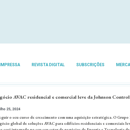
 IMPRESSA
REVISTA DIGITAL
SUBSCRIÇÕES
MERC
gócio AVAC residencial e comercial leve da Johnson Control
lho 25, 2024
eguir o seu curso de crescimento com uma aquisição estratégica. O Grupo
gócio global de soluções AVAC para edifícios residenciais e comerciais le
e será integrado no seu seu setor de negócios de Energia e Tecnologia de