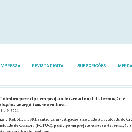
 IMPRESSA
REVISTA DIGITAL
SUBSCRIÇÕES
MERC
Coimbra participa em projeto internacional de formação e
oluções energéticas inovadoras
lho 9, 2024
mas e Robótica (ISR), centro de investigação associado à Faculdade de Ciê
rsidade de Coimbra (FCTUC), participa em projeto europeu de formação e
ões energéticas inovadoras. …