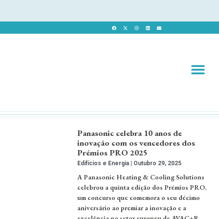
Revista 
Revista Dig
Panasonic celebra 10 anos de
inovação com os vencedores dos
Prémios PRO 2025
Edifícios e Energia
Outubro 29, 2025
A Panasonic Heating & Cooling Solutions
celebrou a quinta edição dos Prémios PRO,
um concurso que comemora o seu décimo
aniversário ao premiar a inovação e a
excelência no setor europeu de AVAC+R. …