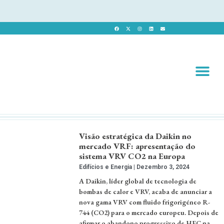
Revista 
Revista Dig
Visão estratégica da Daikin no
mercado VRF: apresentação do
sistema VRV CO2 na Europa
Edifícios e Energia
Dezembro 3, 2024
A Daikin, líder global de tecnologia de
bombas de calor e VRV, acaba de anunciar a
nova gama VRV com fluido frigorigéneo R-
744 (CO2) para o mercado europeu. Depois de
afirmar o abandono progressivo de HFC na