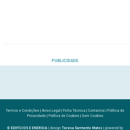
PUBLICIDADE
Termos e Condições
|
Aviso Legal
|
Ficha Técnica
|
Contactos
|
Política de
Privacidade
|
Política de Cookies
|
Gerir Cookies
© EDIFÍCIOS E ENERGIA
| design
Teresa Sarmento Matos
| powered by