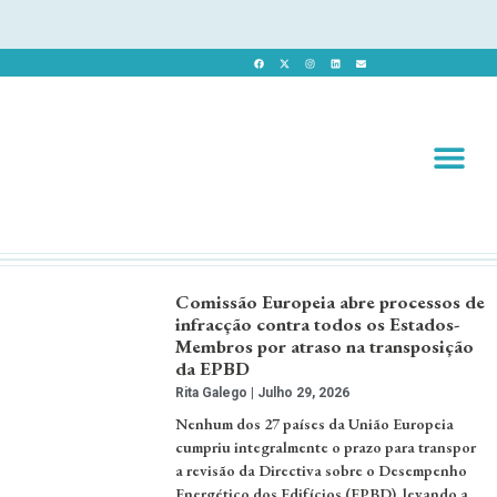
Revista 
Revista Dig
Comissão Europeia abre processos de
infracção contra todos os Estados-
Membros por atraso na transposição
da EPBD
Rita Galego
Julho 29, 2026
Nenhum dos 27 países da União Europeia
cumpriu integralmente o prazo para transpor
a revisão da Directiva sobre o Desempenho
Energético dos Edifícios (EPBD), levando a