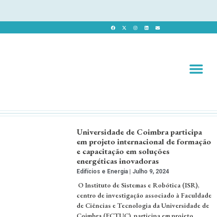
Revista 
Revista Dig
Universidade de Coimbra participa
em projeto internacional de formação
e capacitação em soluções
energéticas inovadoras
Edifícios e Energia
Julho 9, 2024
O Instituto de Sistemas e Robótica (ISR),
centro de investigação associado à Faculdade
de Ciências e Tecnologia da Universidade de
Coimbra (FCTUC), participa em projeto