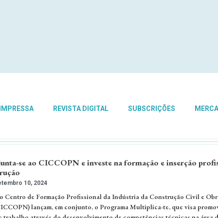
 IMPRESSA
REVISTA DIGITAL
SUBSCRIÇÕES
MERC
unta-se ao CICCOPN e investe na formação e inserção profis
trução
tembro 10, 2024
 Centro de Formação Profissional da Indústria da Construção Civil e Obr
ICCOPN) lançam, em conjunto, o Programa Multiplica-te, que visa promo
 trabalho através do desenvolvimento de competências técnicas na área 