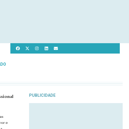
ADO
sional
PUBLICIDADE
as
ver o
da