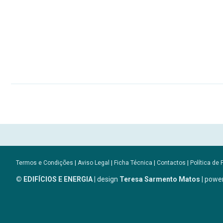
Termos e Condições
|
Aviso Legal
|
Ficha Técnica
|
Contactos
|
Política de 
© EDIFÍCIOS E ENERGIA
| design
Teresa Sarmento Matos
| powe