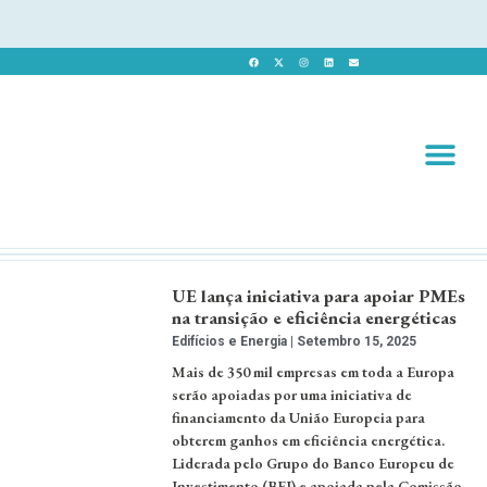
Revista 
Revista Dig
UE lança iniciativa para apoiar PMEs
na transição e eficiência energéticas
Edifícios e Energia
Setembro 15, 2025
Mais de 350 mil empresas em toda a Europa
serão apoiadas por uma iniciativa de
financiamento da União Europeia para
obterem ganhos em eficiência energética.
Liderada pelo Grupo do Banco Europeu de
Investimento (BEI) e apoiada pela Comissão