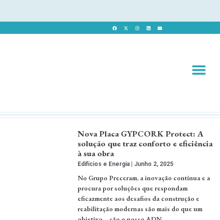
Revista 
Revista Dig
Nova Placa GYPCORK Protect: A
solução que traz conforto e eficiência
à sua obra
Edifícios e Energia
Junho 2, 2025
No Grupo Preceram, a inovação contínua e a
procura por soluções que respondam
eficazmente aos desafios da construção e
reabilitação modernas são mais do que um
objetivo – são o nosso ADN. …