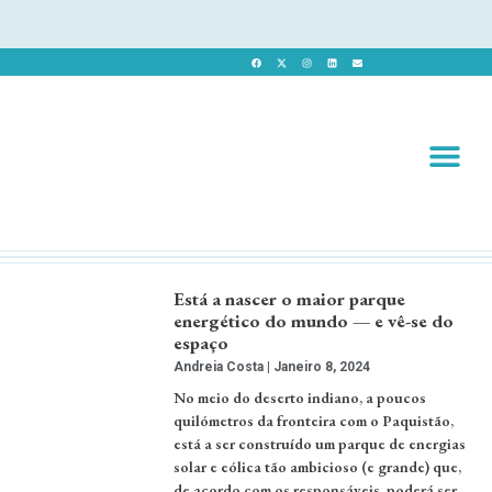
Revista 
Revista Dig
Está a nascer o maior parque
energético do mundo — e vê-se do
espaço
Andreia Costa
Janeiro 8, 2024
No meio do deserto indiano, a poucos
quilómetros da fronteira com o Paquistão,
está a ser construído um parque de energias
solar e eólica tão ambicioso (e grande) que,
de acordo com os responsáveis, poderá ser