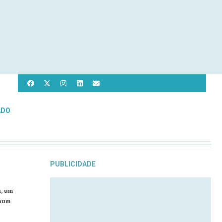
ADO
PUBLICIDADE
a, um
 num