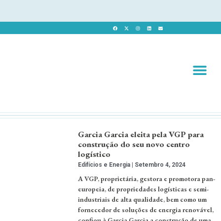
Revista 
Revista Dig
Garcia Garcia eleita pela VGP para
construção do seu novo centro
logístico
Edifícios e Energia
Setembro 4, 2024
A VGP, proprietária, gestora e promotora pan-
europeia, de propriedades logísticas e semi-
industriais de alta qualidade, bem como um
fornecedor de soluções de energia renovável,
confiou à Garcia Garcia a construção de uma