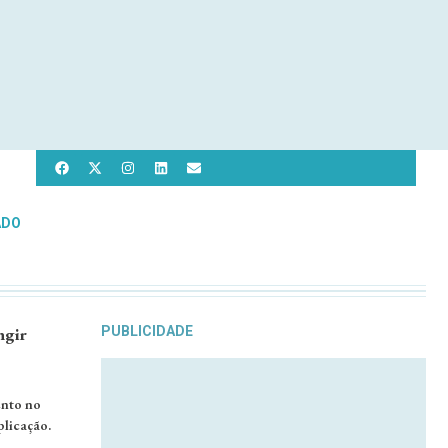
ADO
ngir
PUBLICIDADE
ento no
plicação.