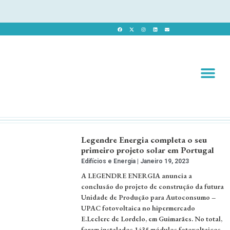
Revista 
Revista Dig
Legendre Energia completa o seu
primeiro projeto solar em Portugal
Edifícios e Energia
Janeiro 19, 2023
A LEGENDRE ENERGIA anuncia a
conclusão do projeto de construção da futura
Unidade de Produção para Autoconsumo –
UPAC fotovoltaica no hipermercado
E.Leclerc de Lordelo, em Guimarães. No total,
foram instalados 1435 módulos fotovoltaicos,