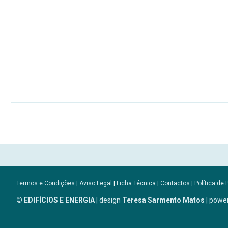
Termos e Condições
|
Aviso Legal
|
Ficha Técnica
|
Contactos
|
Política de 
© EDIFÍCIOS E ENERGIA
| design
Teresa Sarmento Matos
| powe