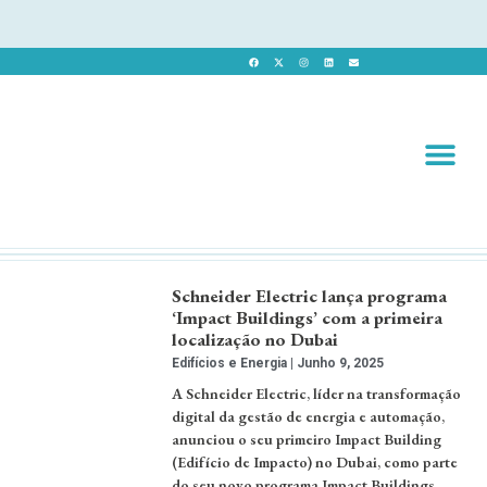
Revista 
Revista Dig
Schneider Electric lança programa
‘Impact Buildings’ com a primeira
localização no Dubai
Edifícios e Energia
Junho 9, 2025
A Schneider Electric, líder na transformação
digital da gestão de energia e automação,
anunciou o seu primeiro Impact Building
(Edifício de Impacto) no Dubai, como parte
do seu novo programa Impact Buildings. …