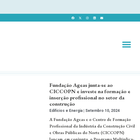
Revista 
Revista Dig
Fundação Ageas junta-se ao
CICCOPN e investe na formação e
inserção profissional no setor da
construção
Edifícios e Energia
Setembro 10, 2024
A Fundação Ageas e o Centro de Formação
Profissional da Indústria da Construção Civil
e Obras Públicas do Norte (CICCOPN)
lançam, em conjunto, o Programa Multiplica-