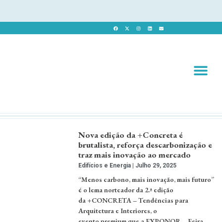
Revista 
Revista Dig
Nova edição da +Concreta é
brutalista, reforça descarbonização e
traz mais inovação ao mercado
Edifícios e Energia
Julho 29, 2025
“Menos carbono, mais inovação, mais futuro”
é o lema norteador da 2.ª edição
da +CONCRETA – Tendências para
Arquitetura e Interiores, o
evento premium que a EXPONOR – Feira